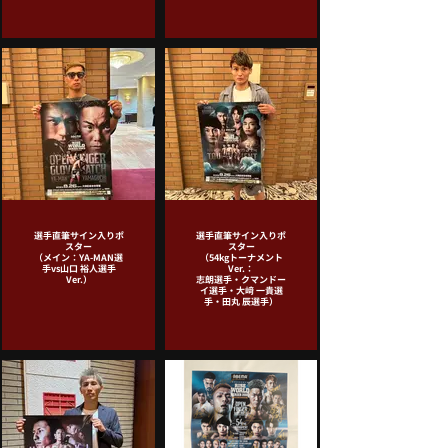
選手直筆サイン入りポ
選手直筆サイン入りポ
スター
スター
（メイン：YA-MAN選
（54kgトーナメント
手vs山口 裕人選手
Ver.：
Ver.）
志朗選手・クマンドー
イ選手・大﨑 一貴選
手・田丸 辰選手）