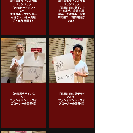
選手直筆サイン入り缶
選手直筆サイン入り缶
バッジパック
バッジパック
（54kgトーナメント
（那須川 龍心選手、中
Ver.：
村 寛選手、宮﨑 小雪
志朗選手・クマンドー
選手、大雅選手、安本
イ選手・大﨑 一貴選
晴翔選手、花岡 竜選手
手・田丸 辰選手）
Ver.）
【大雅選手サイン入
【那須川 龍心選手サイ
り】
ン入り】
ファンイベント・クイ
ファンイベント・クイ
ズコーナーの回答4問
ズコーナーの回答4問