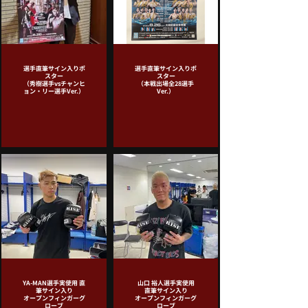
選手直筆サイン入りポ
選手直筆サイン入りポ
スター
スター
（秀樹選手vsチャンヒ
（本戦出場全28選手
ョン・リー選手Ver.）
Ver.）
YA-MAN選手実使用 直
山口 裕人選手実使用
筆サイン入り
直筆サイン入り
オープンフィンガーグ
オープンフィンガーグ
ローブ
ローブ