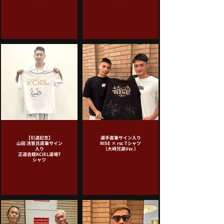
【引退記念】
選手直筆サイン入り
山田 洸誓氏直筆サイン
RISE × rsc Tシャツ
入り
（大﨑兄弟Ver.）
正道会館KCIEL道場T
シャツ