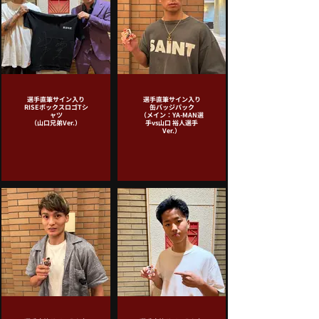
選手直筆サイン入り
選手直筆サイン入り
RISEボックスロゴTシ
缶バッジパック
ャツ
（メイン：YA-MAN選
（山口兄弟Ver.）
手vs山口 裕人選手
Ver.）