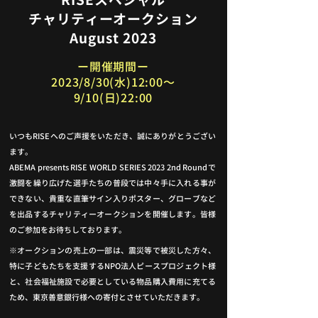
RISEスペシャル
チャリティーオークション
August 2023
ー開催期間ー
2023/8/30(水)12:00～
9/10(日)22:00
いつもRISEへのご声援をいただき、誠にありがとうござい
ます。
ABEMA presents RISE WORLD SERIES 2023 2nd Roundで
激闘を繰り広げた選手たちの普段では中々手に入れる事が
できない、貴重な直筆サイン入りポスター、グローブなど
を出品するチャリティーオークションを開催します。皆様
のご参加をお待ちしております。
※オークションの売上の一部は、震災等で被災した方々、
特に子どもたちを支援するNPO法人ピースプロジェクト様
と、社会福祉施設で必要としている物品購入費用に充てる
ため、東京善意銀行様への寄付とさせていただきます。