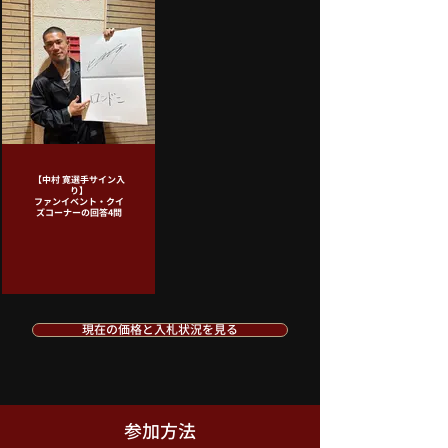
【中村 寛選手サイン入
り】
ファンイベント・クイ
ズコーナーの回答4問
現在の価格と入札状況を見る
参加方法