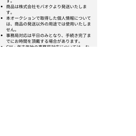
す。
商品は株式会社モバオクより発送いたしま
す。
本オークションで取得した個人情報について
は、商品の発送以外の用途では使用いたしま
せん。
事務局対応は平日のみとなり、手続き完了ま
でにお時間を頂戴する場合があります。
GW・年末年始の事務局対応については、お
時間を頂戴する場合があります。
《入札・落札について》
入札期間は以下の通りです。
2022/12/4(日)12:00～12/14(水)20:00
入札完了後のキャンセルはできません。
⇒
入札ガイド
⇒
会員規約はこちら
落札された際は、落札後3日以内に落札後手
続きからお支払いまで完了いただきますよ
う、ご協力お願いいたします。
落札後の転売は開催趣旨をご理解いただきご
遠慮ください。
高額で入札された際、購入意思確認のために
ご連絡させていただく場合があります。