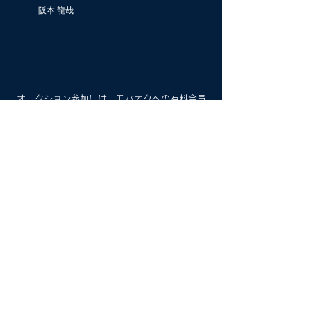
阪本 龍哉
オークション参加には、モバオクへの有料会員
登録（月額330円※初月無料）が必要です。​
​※初月無料の詳細については
コチラ
会員登録へ
注意事項（必読）
出品商品について
今回の出品物は「Casieカジュアルアートオークション
vol.3」に出展された作品です。
商品状態は新品として出品しておりますが、詳細は各入
札画面に掲載の情報・画像をご確認ください。