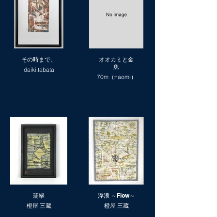
その時まで。
オオカミと金
魚
daiki.tabata
70m（naomi）
翡翠
浮浪 ～Flow～
橙屋 三蔵
橙屋 三蔵