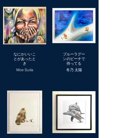
なにかいいこ
ブルーラグー
とがあったと
ンのビーチで
き
待ってる
Moe Suda
冬乃 太陽