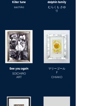
Killer tune
dolphin family
sachiko
むらくも さゆ
り
See you again
マリーゴール
ド
SOICHIRO
ART
CHIAKO