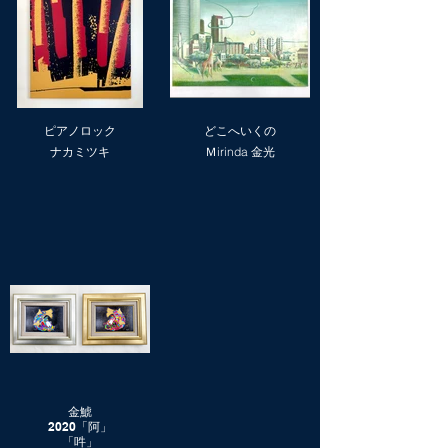
ピアノロック
どこへいくの
ナカミツキ
Ｍirinda 金光
金鯱
2020「阿」
「吽」