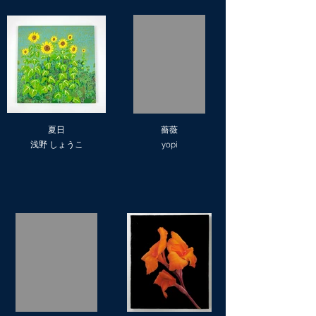
夏日
薔薇
浅野 しょうこ
yopi