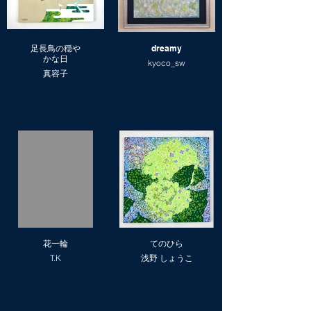
足長鳥の穏や
dreamy
かな日
kyoco_sw
真容子
花一輪
てのひら
T.K
浅野 しょうこ