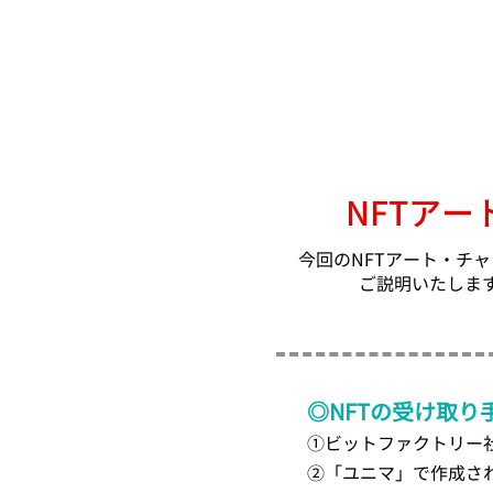
NFTア
今回のNFTアート・チ
ご説明いたしま
◎NFTの受け取り
①ビットファクトリー社が
②「ユニマ」で作成さ