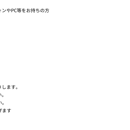
ォンやPC等をお持ちの方
りします。
い。
い。
げます